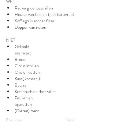
WEL
Rauwe groenteschillen 
Houtas van kachels (niet barberue)
Koffiegruis zonder filter
Doppen van noten
NIET
Gekookt 
etensrest 
Brood
Citrus schillen 
Olie en vetten ,
Kaas( korsten )
Bbq as 
Koffiepads en theezakjes 
Peuken en 
sigaretten 
(Dieren) mest
Previous
Next